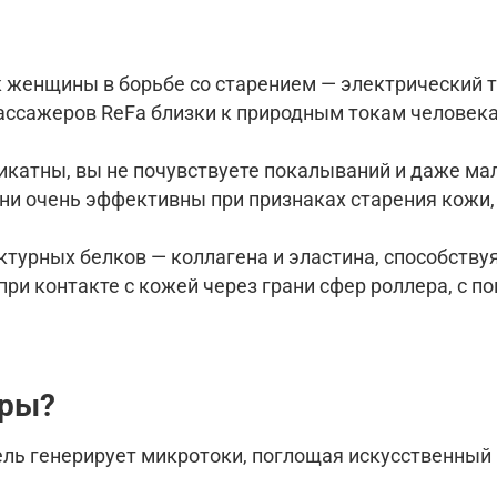
женщины в борьбе со старением — электрический т
ссажеров ReFa близки к природным токам человека
икатны, вы не почувствуете покалываний и даже м
они очень эффективны при признаках старения кожи
ктурных белков — коллагена и эластина, способст
и контакте с кожей через грани сфер роллера, c п
еры
?
ль генерирует микротоки, поглощая искусственный 