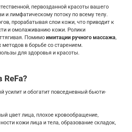
стественной, первозданной красоты вашего
и и лимфатическому потоку по всему телу.
ов, прорабатывая слои кожи, что приводит к
сти и омолаживанию кожи. Ролики
оттягивая. Помимо
имитации ручного массажа
,
 методов в борьбе со старением.
ользы для здоровья и красоты.
ов
ReFa
?
 усилит и обогатит повседневный бьюти-
лый цвет лица, плохое кровообращение,
ости кожи лица и тела, образование складок,