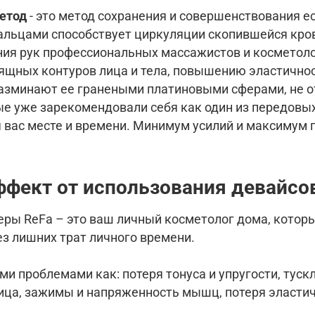
етод
- это метод сохранения и совершенствования е
пальцами способствует циркуляции скопившейся кров
ия рук профессиональных массажистов и косметолог
щных контуров лица и тела, повышению эластично
азминают ее гранеными платиновыми сферами, не 
ые уже зарекомендовали себя как один из передовых
вас месте и времени. Минимум усилий и максимум п
эффект от использования девайс
ы ReFa – это ваш личный косметолог дома, который
ез лишних трат личного времени.
и проблемами как: потеря тонуса и упругости, туск
ица, зажимы и напряженность мышц, потеря эластичн